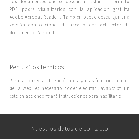
Los documentos que se descargan están en formato
PDF, podrá visualizarlos con la aplicación gratuita
Adobe Acrobat Reader
. También puede descargar una
versión con opciones de accesibilidad del lector de
documentos Acrobat.
Requisitos técnicos
Para la correcta utilización de algunas funcionalidades
de la web, es necesario poder ejecutar JavaScript. En
este
enlace
encontrará instrucciones para habilitarlo.
Nuestros datos de contacto